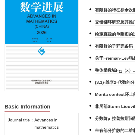
有限群的特征标余次
交错链环研究及其推
给定直径的单圈图的边
有限群的子群完备码
关于Freiman-L
整体函数域F
（x）
11
(3,1)-维李2-代数
Morita conte
Basic Information
非局部Sturm-Liou
分数阶p-拉普拉斯
Journal title
:
Advances in
mathematics
带有部分扩散的二维