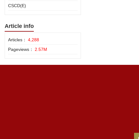
CSCD(E)
Article info
Articles：
4,288
Pageviews：
2.57M