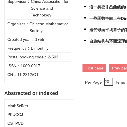
Supervisor
:
China Association for
沿一类变非凸曲线的Hi
Science and
Technology
一些函数空间上带Dini
Organizer
:
Chinese Mathematical
迭代球面平均算子的
Society
Created year
:
1955
自旋结构与环面流形
Frequency
:
Bimonthly
Postal booking code
:
2-503
ISSN
:
1000-0917
First page
Prev pa
CN
:
11-2312/O1
Per Page
items
Abstracted or Indexed
MathSciNet
PKUCCJ
CSTPCD