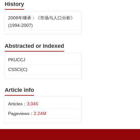
History
2008年继承：《市场与人口分析》
(1994-2007)
Abstracted or Indexed
PKUCCJ
CSSCI(C)
Article info
Articles：
3,045
Pageviews：
2.24M