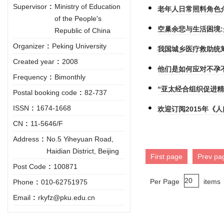
Supervisor
:
Ministry of Education
老年人日常照料角色
of the People's
空巢余悲与生活困境
Republic of China
Organizer
:
Peking University
我国城乡医疗救助统
Created year
:
2008
他们是如何应对不孕
Frequency
:
Bimonthly
“亚太经合组织促进
Postal booking code
:
82-737
ISSN
:
1674-1668
欢迎订阅2015年《
CN
:
11-5646/F
Address
:
No.5 Yiheyuan Road,
Haidian District, Beijing
First page
Prev pa
Post Code
:
100871
Per Page
items
Phone
:
010-62751975
Email
:
rkyfz@pku.edu.cn