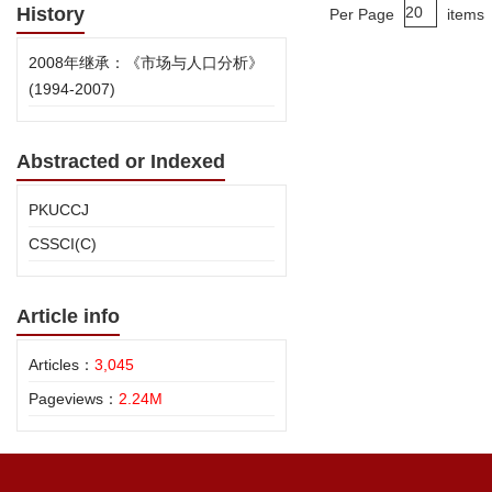
History
Per Page
items
2008年继承：《市场与人口分析》
(1994-2007)
Abstracted or Indexed
PKUCCJ
CSSCI(C)
Article info
Articles：
3,045
Pageviews：
2.24M