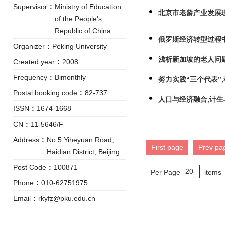
Supervisor
:
Ministry of Education
北京市老龄产业发展
of the People's
Republic of China
俄罗斯经济转型过程
Organizer
:
Peking University
浅析新加坡的老人问
Created year
:
2008
Frequency
:
Bimonthly
努力实践“三个代表”
Postal booking code
:
82-737
人口与经济融合,计
ISSN
:
1674-1668
CN
:
11-5646/F
Address
:
No.5 Yiheyuan Road,
First page
Prev pa
Haidian District, Beijing
Post Code
:
100871
Per Page
items
Phone
:
010-62751975
Email
:
rkyfz@pku.edu.cn