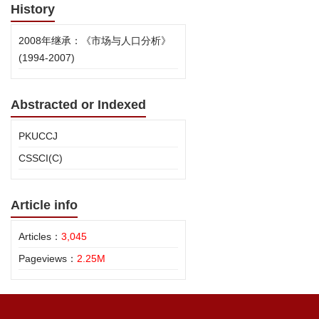
History
2008年继承：《市场与人口分析》
(1994-2007)
Abstracted or Indexed
PKUCCJ
CSSCI(C)
Article info
Articles：
3,045
Pageviews：
2.25M