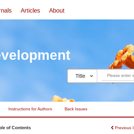
rnals
Articles
About
evelopment
Instructions for Authors
Back Issues
ble of Contents
Previous 