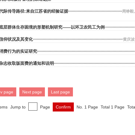
代际传导路径:来自江苏省的经验证据
周铮毅
底层群体生存困境的形塑机制研究——以环卫农民工为例
信仰状况及其变化
黄庆波
消费行为的实证研究
杂志收取版面费的通知和说明
ev page
Next page
Last page
tems
Jump to
Page
Confirm
No. 1 Page
Total 1 Page
Tota