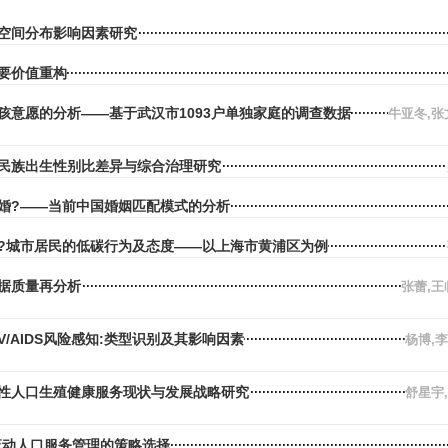
空间分布影响因素研究
要价值重构
孩意愿的分析——基于武汉市1093户单独家庭的调查数据
牛亚冬,张
民族出生性别比差异与综合治理研究
婚?——当前中国婚姻匹配模式的分析
吗?城市居民的低碳行为及态度——以上海市黄浦区为例
据质量再分析
张蕾,王
V/AIDS风险感知:类型识别及其影响因素
杨博,
性人口生殖健康服务现状与发展战略研究
舒星宇
流动人口服务管理的策略选择