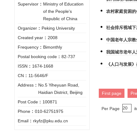
Supervisor
:
Ministry of Education
of the People's
农村家庭贫困的
Republic of China
社会排斥视域下
Organizer
:
Peking University
Created year
:
2008
中国老年人宗教
Frequency
:
Bimonthly
我国城市老年人
Postal booking code
:
82-737
《人口与发展》
ISSN
:
1674-1668
CN
:
11-5646/F
Address
:
No.5 Yiheyuan Road,
Haidian District, Beijing
First page
Pr
Post Code
:
100871
Per Page
i
Phone
:
010-62751975
Email
:
rkyfz@pku.edu.cn