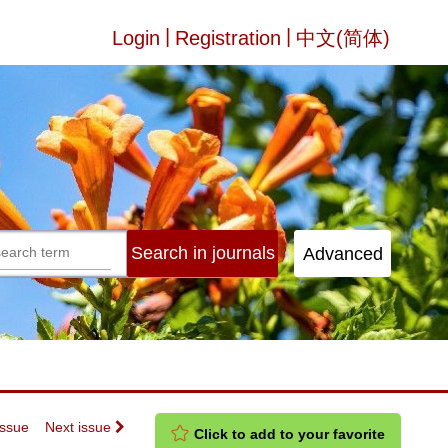
|
|
Login
Registration
中文(简体)
Issue
Next issue
Click to add to your favorite