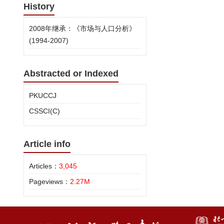
History
2008年继承：《市场与人口分析》
(1994-2007)
Abstracted or Indexed
PKUCCJ
CSSCI(C)
Article info
Articles：
3,045
Pageviews：
2.27M