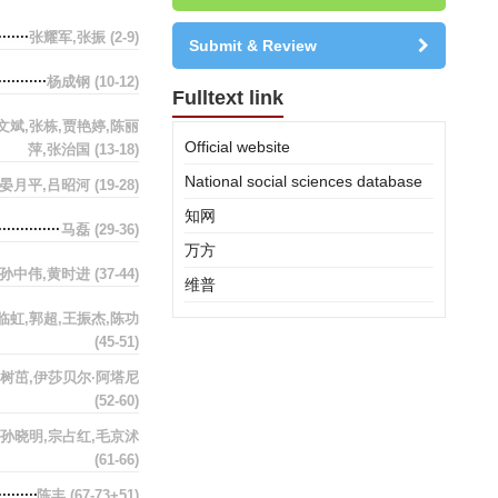
张耀军,张振
(2-9)
Submit & Review
杨成钢
(10-12)
Fulltext link
文斌,张栋,贾艳婷,陈丽
Official website
萍,张治国
(13-18)
National social sciences database
晏月平,吕昭河
(19-28)
知网
马磊
(29-36)
万方
孙中伟,黄时进
(37-44)
维普
临虹,郭超,王振杰,陈功
(45-51)
李树茁,伊莎贝尔·阿塔尼
(52-60)
,孙晓明,宗占红,毛京沭
(61-66)
陈丰
(67-73+51)