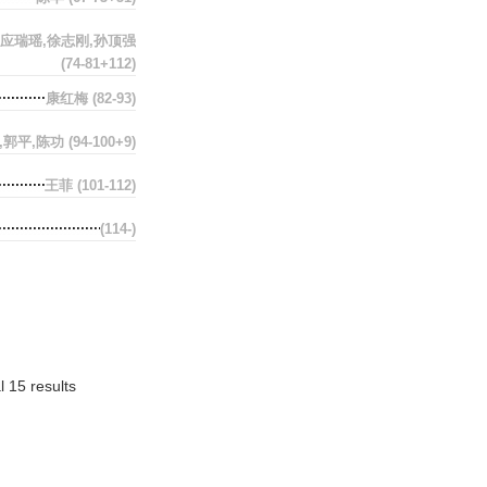
,应瑞瑶,徐志刚,孙顶强
(74-81+112)
康红梅
(82-93)
,郭平,陈功
(94-100+9)
王菲
(101-112)
(114-)
l 15 results