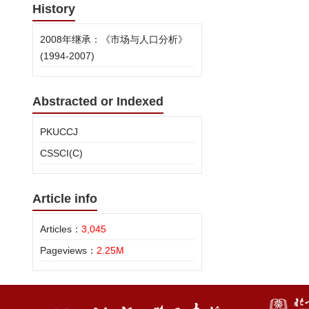
History
2008年继承：《市场与人口分析》
(1994-2007)
Abstracted or Indexed
PKUCCJ
CSSCI(C)
Article info
Articles：
3,045
Pageviews：
2.25M