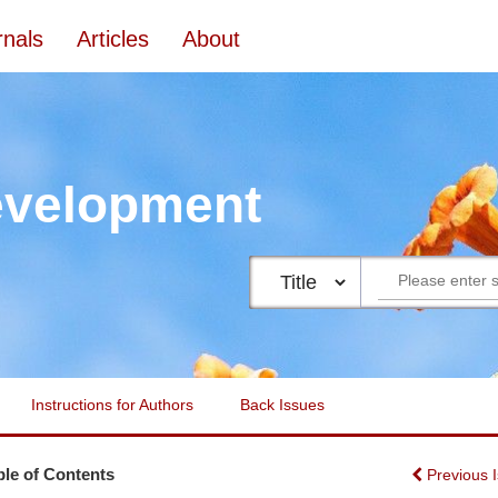
rnals
Articles
About
evelopment
Instructions for Authors
Back Issues
ble of Contents
Previous 