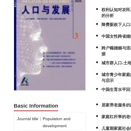
权利认知对农民
的分析
降费新政下人口
中国女性跨省婚
跨户籍婚姻与流
据
城市群人口-土
城市青少年家庭
与启示
中国生育水平回
居家养老服务的
Basic Information
家庭杠杆率的老
Journal title
:
Population and
development
儿童期家庭社会