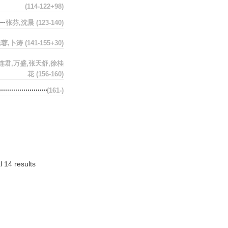
(114-122+98)
张芬,沈晨
(123-140)
陈蓉,卜涛
(141-155+30)
连君,万盛,张天舒,徐桂
花
(156-160)
(161-)
l 14 results