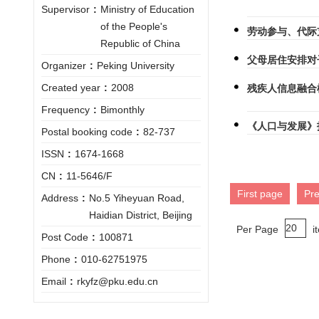
Supervisor
:
Ministry of Education
of the People's
劳动参与、代际
Republic of China
父母居住安排对
Organizer
:
Peking University
Created year
:
2008
残疾人信息融合
Frequency
:
Bimonthly
《人口与发展》
Postal booking code
:
82-737
ISSN
:
1674-1668
CN
:
11-5646/F
First page
Pr
Address
:
No.5 Yiheyuan Road,
Haidian District, Beijing
Per Page
i
Post Code
:
100871
Phone
:
010-62751975
Email
:
rkyfz@pku.edu.cn