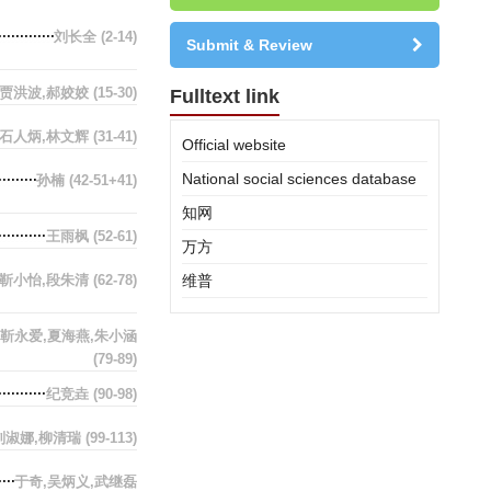
刘长全
(2-14)
Submit & Review
贾洪波,郝姣姣
(15-30)
Fulltext link
石人炳,林文辉
(31-41)
Official website
National social sciences database
孙楠
(42-51+41)
知网
王雨枫
(52-61)
万方
靳小怡,段朱清
(62-78)
维普
,靳永爱,夏海燕,朱小涵
(79-89)
纪竞垚
(90-98)
刘淑娜,柳清瑞
(99-113)
于奇,吴炳义,武继磊