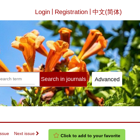
|
|
Login
Registration
中文(简体)
Issue
Next issue
Click to add to your favorite