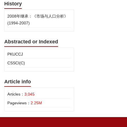
History
2008年继承：《市场与人口分析》
(1994-2007)
Abstracted or Indexed
PKUCCJ
CSSCI(C)
Article info
Articles：
3,045
Pageviews：
2.25M