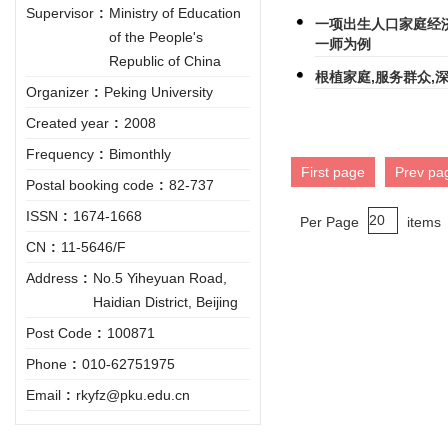
Supervisor
:
Ministry of Education
一项出生人口家庭经
of the People's
一师为例
Republic of China
根植家庭,服务群众,
Organizer
:
Peking University
Created year
:
2008
Frequency
:
Bimonthly
First page
Prev pa
Postal booking code
:
82-737
ISSN
:
1674-1668
Per Page
items
CN
:
11-5646/F
Address
:
No.5 Yiheyuan Road,
Haidian District, Beijing
Post Code
:
100871
Phone
:
010-62751975
Email
:
rkyfz@pku.edu.cn