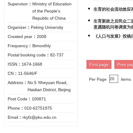
Supervisor
:
Ministry of Education
生育的社会流动效应
of the People's
Republic of China
生育新政之后民众二
意愿随机问卷调查为
Organizer
:
Peking University
《人口与发展》投稿
Created year
:
2008
Frequency
:
Bimonthly
Postal booking code
:
82-737
ISSN
:
1674-1668
First page
Prev pa
CN
:
11-5646/F
Per Page
items
Address
:
No.5 Yiheyuan Road,
Haidian District, Beijing
Post Code
:
100871
Phone
:
010-62751975
Email
:
rkyfz@pku.edu.cn