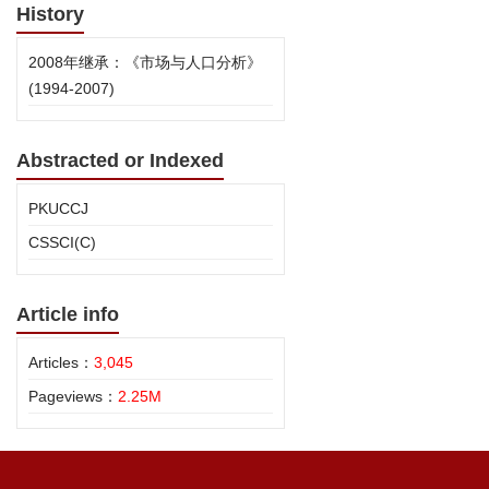
History
2008年继承：《市场与人口分析》
(1994-2007)
Abstracted or Indexed
PKUCCJ
CSSCI(C)
Article info
Articles：
3,045
Pageviews：
2.25M