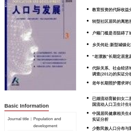
教育投资的代际收益
转型社区居民的离愁
户籍门槛是否阻碍了
乡关何处:新型城镇
“老漂族”长期定居
代际关系、社会经济
调查(2012)的实证分
老年长期照护需求评
已婚流动育龄妇女二
国流动人口卫生计生
Basic Information
中国居民健康相关生
Journal title
:
Population and
实证分析
development
少数民族人口分布与