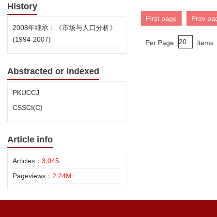
History
First page
Prev pa
2008年继承：《市场与人口分析》
(1994-2007)
Per Page
items
Abstracted or Indexed
PKUCCJ
CSSCI(C)
Article info
Articles：
3,045
Pageviews：
2.24M