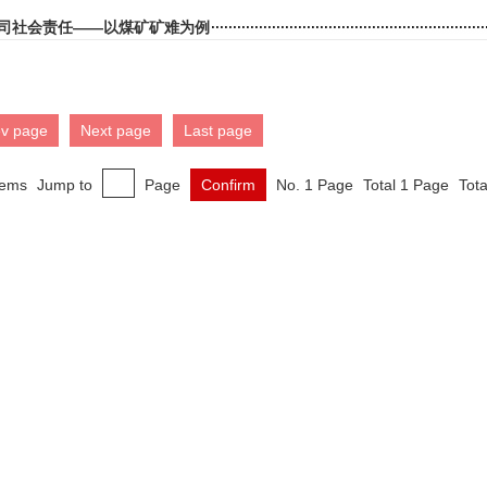
司社会责任——以煤矿矿难为例
ev page
Next page
Last page
tems
Jump to
Page
Confirm
No. 1 Page
Total 1 Page
Tota