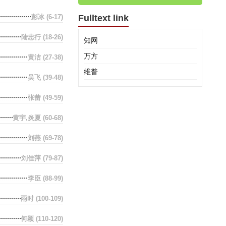
彭冰
(6-17)
Fulltext link
陆忠行
(18-26)
知网
万方
黄洁
(27-38)
维普
吴飞
(39-48)
张蕾
(49-59)
黄宇,炎夏
(60-68)
刘燕
(69-78)
刘佳萍
(79-87)
李臣
(88-99)
雨时
(100-109)
何颖
(110-120)