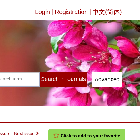
|
|
Login
Registration
中文(简体)
Issue
Next issue
Click to add to your favorite