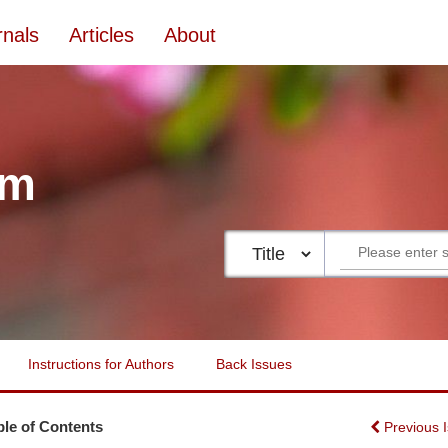
rnals
Articles
About
um
Instructions for Authors
Back Issues
ble of Contents
Previous 