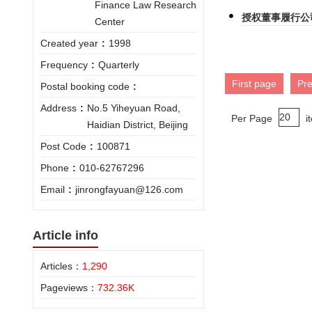
Finance Law Research
授权董事履行公
Center
Created year
:
1998
Frequency
:
Quarterly
First page
Pr
Postal booking code
:
Address
:
No.5 Yiheyuan Road,
Per Page
i
Haidian District, Beijing
Post Code
:
100871
Phone
:
010-62767296
Email
:
jinrongfayuan@126.com
Article info
Articles：
1,290
Pageviews：
732.36K