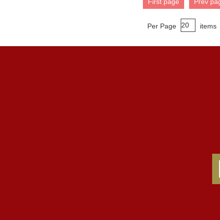
First page
Prev pa
Per Page
items