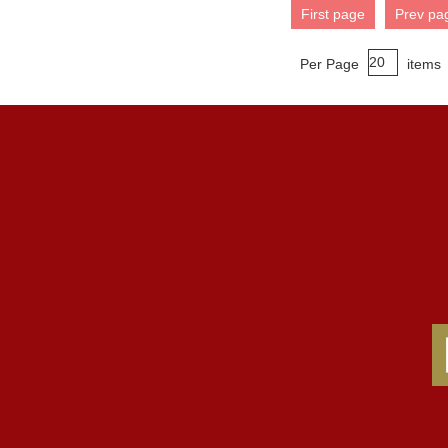
First page
Prev pa
Per Page
items