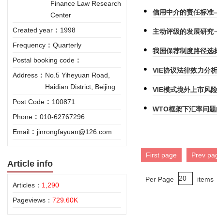
Finance Law Research
信用中介的责任标准
Center
Created year
:
1998
主动评级的发展研究
Frequency
:
Quarterly
我国保荐制度路径选
Postal booking code
:
VIE协议法律效力分
Address
:
No.5 Yiheyuan Road,
Haidian District, Beijing
VIE模式境外上市风
Post Code
:
100871
WTO框架下汇率问题
Phone
:
010-62767296
Email
:
jinrongfayuan@126.com
First page
Prev pa
Article info
Per Page
items
Articles：
1,290
Pageviews：
729.60K