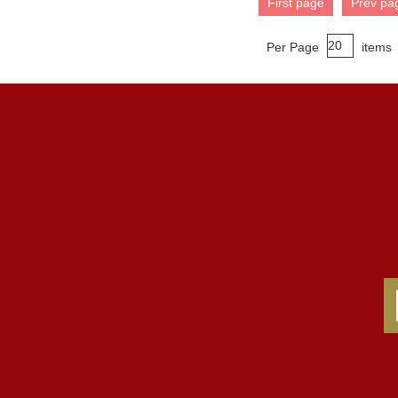
First page
Prev pa
Per Page
items