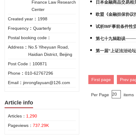
Finance Law Research
日本金融商品交易相
Center
欧盟《金融担保协议指
Created year
:
1998
试析IMF事前条件
Frequency
:
Quarterly
Postal booking code
:
第七十九辑勘误
Address
:
No.5 Yiheyuan Road,
第一届“上证法治论坛
Haidian District, Beijing
Post Code
:
100871
Phone
:
010-62767296
First page
Prev pa
Email
:
jinrongfayuan@126.com
Per Page
items
Article info
Articles：
1,290
Pageviews：
737.29K