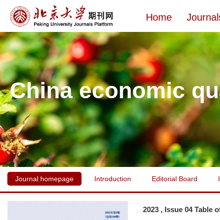
Home
Journal
China economic qua
Journal homepage
Introduction
Editorial Board
2023 , Issue 04 Table 