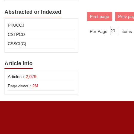
Abstracted or Indexed
First page
Prev pa
PKUCCJ
Per Page
items
CSTPCD
CSSCI(C)
Article info
Articles：
2,079
Pageviews：
2M