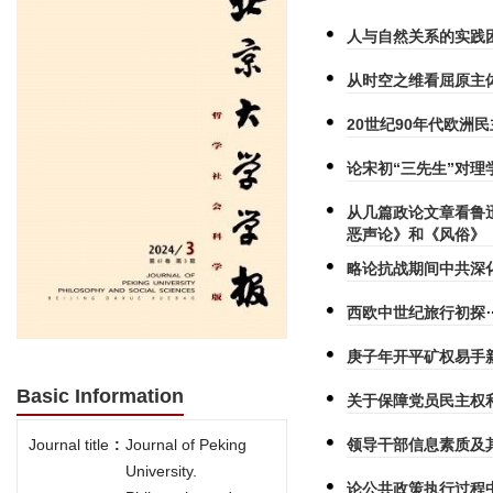
人与自然关系的实践
从时空之维看屈原主
20世纪90年代欧洲
论宋初“三先生”对理
从几篇政论文章看鲁
恶声论》和《风俗》
略论抗战期间中共深
西欧中世纪旅行初探
庚子年开平矿权易手
Basic Information
关于保障党员民主权
领导干部信息素质及
Journal title
:
Journal of Peking
University.
论公共政策执行过程