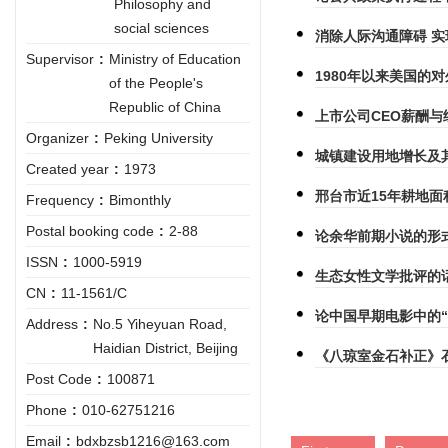
Philosophy and
social sciences
消除人际沟通障碍 
Supervisor
:
Ministry of Education
1980年以来美国的
of the People's
Republic of China
上市公司CEO薪酬与
Organizer
:
Peking University
城镇建设用地增长及
Created year
:
1973
邢台市近15年耕地
Frequency
:
Bimonthly
Postal booking code
:
2-88
论余华前期小说的形
ISSN
:
1000-5919
生态女性文学批评的
CN
:
11-1561/C
论中国早期电影中的“
Address
:
No.5 Yiheyuan Road,
Haidian District, Beijing
《八琼室金石补正》
Post Code
:
100871
Phone
:
010-62751216
Email
:
bdxbzsb1216@163.com