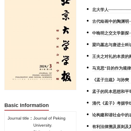
北大学人
古代绘画中的陶渊明
中晚明之交文学新探
梁玙墓志与唐进士科
王夫之对礼的本质的
马克思“目的作为规律
《孟子注疏》与孙奭
孟子的民本思想和平
清代《孟子》考据学
Basic Information
论构建和谐社会中的
Journal title
:
Journal of Peking
University.
有利法律溯及原则及