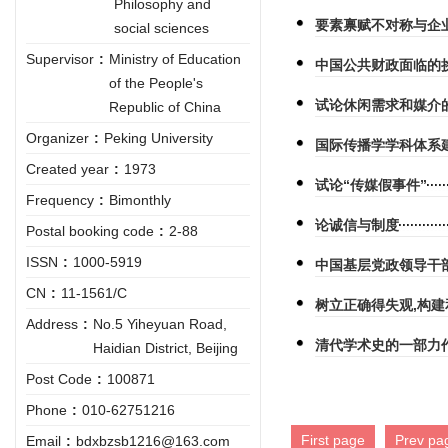
Philosophy and
要素禀赋不对称与企
social sciences
Supervisor
:
Ministry of Education
中国公共财政面临的
of the People's
试论休闲需求和媒介
Republic of China
Organizer
:
Peking University
国际传播学学科体系
Created year
:
1973
试论“传媒假事件”
Frequency
:
Bimonthly
论诚信与制度
Postal booking code
:
2-88
ISSN
:
1000-5919
中国基层党政领导干
CN
:
11-1561/C
树立正确得失观,构
Address
:
No.5 Yiheyuan Road,
清代学术史的一部力
Haidian District, Beijing
Post Code
:
100871
Phone
:
010-62751216
First page
Prev pa
Email
:
bdxbzsb1216@163.com