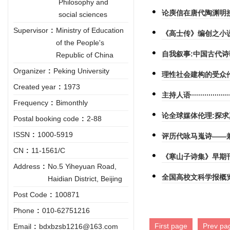
Philosophy and
论庾信在唐代陶渊明
social sciences
Supervisor
:
Ministry of Education
《高士传》编创之小
of the People's
自我叙事:中国古代
Republic of China
Organizer
:
Peking University
理性社会建构的受众
Created year
:
1973
主持人语
Frequency
:
Bimonthly
论全球媒体伦理:探求
Postal booking code
:
2-88
ISSN
:
1000-5919
评历代咏马嵬诗——
CN
:
11-1561/C
《寒山子诗集》早期
Address
:
No.5 Yiheyuan Road,
全国高校文科学报概
Haidian District, Beijing
Post Code
:
100871
Phone
:
010-62751216
First page
Prev pa
Email
:
bdxbzsb1216@163.com