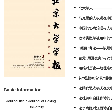
北大学人
马克思的人权观在中
中国的协商治理与人
政体类型学视角中的“
“经目”释论——以经
蒙元“用夏变夷”与汉
哈维对历史—地理唯
从“理想标准”到“道
论隋代弘农杨氏在文
Basic Information
论杜诗中自陈作诗的
Journal title
:
Journal of Peking
University.
论李商隐对江西诗派