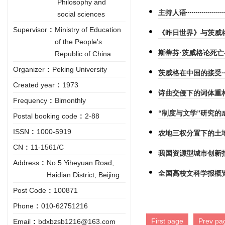
Philosophy and
主持人语
social sciences
Supervisor
:
Ministry of Education
《昨日世界》与茨威
of the People's
斯蒂芬·茨威格论死
Republic of China
Organizer
:
Peking University
茨威格在中国的接受
Created year
:
1973
诗曲交侵下的词体重
Frequency
:
Bimonthly
“制度与文学”研究的
Postal booking code
:
2-88
ISSN
:
1000-5919
农地三权分置下的土
CN
:
11-1561/C
我国资源型城市创新
Address
:
No.5 Yiheyuan Road,
全国高校文科学报概
Haidian District, Beijing
Post Code
:
100871
Phone
:
010-62751216
First page
Prev pa
Email
:
bdxbzsb1216@163.com