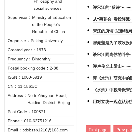
Philosophy and
评宋江的“反诗”
social sciences
Supervisor
:
Ministry of Education
从“菊花会”看投降派
of the People's
宋江的所谓“悲惨结局
Republic of China
Organizer
:
Peking University
屏晁盖是为了鼓吹投
Created year
:
1973
谈宋江同高俅的斗争
Frequency
:
Bimonthly
评卢俊义上梁山
Postal booking code
:
2-88
ISSN
:
1000-5919
评《水浒》研究中的
CN
:
11-1561/C
《水浒》中投降派宋
Address
:
No.5 Yiheyuan Road,
用对立统一观点认识
Haidian District, Beijing
Post Code
:
100871
Phone
:
010-62751216
First page
Prev pa
Email
:
bdxbzsb1216@163.com