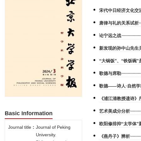
宋代中日经济文化交
唐律与礼的关系试析
论宁远之战
新发现的孙中山先生
“大锅饭”、“铁饭碗
歌德与席勒
歌德——诗人·自然学
《浦江清教授遗诗》
艺术美成分分析
Basic Information
欧阳修排抑“太学体”
Journal title
:
Journal of Peking
University.
《燕丹子》辨析