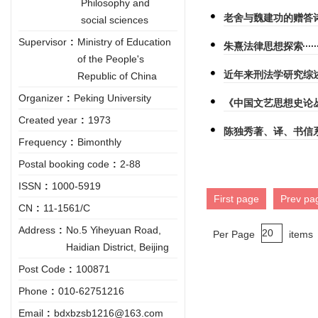
Philosophy and
老舍与魏建功的赠答
social sciences
Supervisor
:
Ministry of Education
朱熹法律思想探索
of the People's
近年来刑法学研究综
Republic of China
Organizer
:
Peking University
《中国文艺思想史论
Created year
:
1973
陈独秀著、译、书信系
Frequency
:
Bimonthly
Postal booking code
:
2-88
ISSN
:
1000-5919
First page
Prev pa
CN
:
11-1561/C
Address
:
No.5 Yiheyuan Road,
Per Page
items
Haidian District, Beijing
Post Code
:
100871
Phone
:
010-62751216
Email
:
bdxbzsb1216@163.com