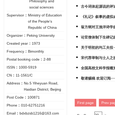
Philosophy and
古今词体起源说的评
social sciences
Supervisor
:
Ministry of Education
《礼记》叙事的虚拟
of the People's
翁方纲对王渔洋诗学
Republic of China
Organizer
:
Peking University
论官僚体制下生碑记
Created year
:
1973
关于明初的均工夫役
Frequency
:
Bimonthly
宋代荐举制与士人之
Postal booking code
:
2-88
ISSN
:
1000-5919
全国高校文科学报概
CN
:
11-1561/C
敬请赐稿 欢迎订阅
Address
:
No.5 Yiheyuan Road,
Haidian District, Beijing
Post Code
:
100871
First page
Prev pa
Phone
:
010-62751216
Email
:
bdxbzsb1216@163.com