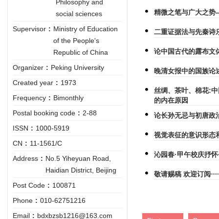
Philosophy and
精微之笔与广大之势
social sciences
Supervisor
:
Ministry of Education
二重证据法与先秦诗
of the People's
论中国古代的露布文
Republic of China
Organizer
:
Peking University
晚清女报中的国族论述
Created year
:
1973
丝绸、茶叶、棉花:
Frequency
:
Bimonthly
的内在原因
Postal booking code
:
2-88
论长孙无忌与初唐政
ISSN
:
1000-5919
视觉表征的意识形态
CN
:
11-1561/C
沁园春·甲午校庆抒怀
Address
:
No.5 Yiheyuan Road,
Haidian District, Beijing
敬请赐稿 欢迎订阅
Post Code
:
100871
Phone
:
010-62751216
Email
:
bdxbzsb1216@163.com