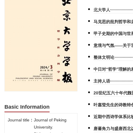
北大学人
马克思的批判哲学和
甲子史期的中国与世
意境与气氛——关于
整体文明论
中日对“哲学”理解的
主持人语
20世纪五六十年代
叶嘉莹先生的诗教特
Basic Information
近期中西诗学体系比
Journal title
:
Journal of Peking
University.
唐蕃角力与盛唐西北