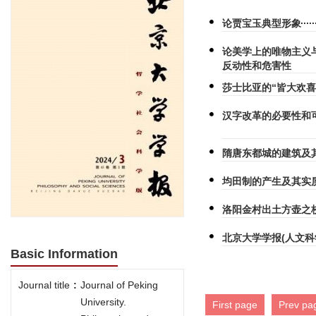
论贾宝玉典型形象
论美学上的唯物主义
反动性和危害性
莎士比亚的“皆大欢喜
汉字改革的必要性和
隋唐东都城的建筑及
均田制的产生及其实
洛阳金村出土方壶之
北京大学学报(人文科学)
Basic Information
Journal title
:
Journal of Peking
University.
First page
Prev pa