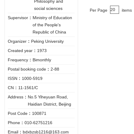
Philosophy and
social sciences
Per Page
items
Supervisor
:
Ministry of Education
of the People's
Republic of China
Organizer
:
Peking University
Created year
:
1973
Frequency
:
Bimonthly
Postal booking code
:
2-88
ISSN
:
1000-5919
CN
:
11-1561/C
Address
:
No.5 Yiheyuan Road,
Haidian District, Beijing
Post Code
:
100871
Phone
:
010-62751216
Email
:
bdxbzsb1216@163.com