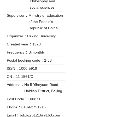
Philosophy and
social sciences
Supervisor
:
Ministry of Education
of the People's
Republic of China
Organizer
:
Peking University
Created year
:
1973
Frequency
:
Bimonthly
Postal booking code
:
2-88
ISSN
:
1000-5919
CN
:
11-1561/C
Address
:
No.5 Yiheyuan Road,
Haidian District, Beijing
Post Code
:
100871
Phone
:
010-62751216
Email
:
bdxbzsb1216@163.com