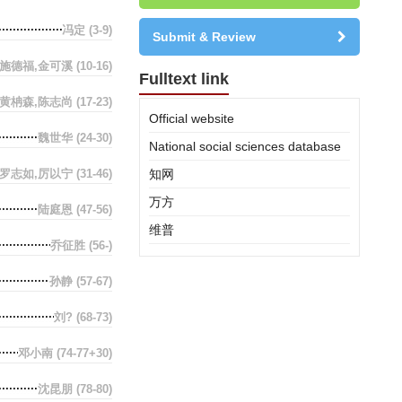
冯定
(3-9)
Submit & Review
施德福,金可溪
(10-16)
Fulltext link
黄柟森,陈志尚
(17-23)
Official website
魏世华
(24-30)
National social sciences database
罗志如,厉以宁
(31-46)
知网
万方
陆庭恩
(47-56)
维普
乔征胜
(56-)
孙静
(57-67)
刘?
(68-73)
邓小南
(74-77+30)
沈昆朋
(78-80)