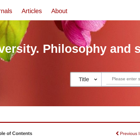
rnals
Articles
About
versity. Philosophy and 
ble of Contents
Previous 