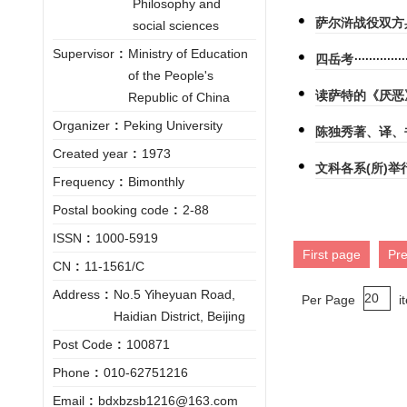
Philosophy and
萨尔浒战役双方
social sciences
Supervisor
:
Ministry of Education
四岳考
of the People's
读萨特的《厌恶
Republic of China
Organizer
:
Peking University
陈独秀著、译、书
Created year
:
1973
文科各系(所)
Frequency
:
Bimonthly
Postal booking code
:
2-88
ISSN
:
1000-5919
First page
Pr
CN
:
11-1561/C
Address
:
No.5 Yiheyuan Road,
Per Page
i
Haidian District, Beijing
Post Code
:
100871
Phone
:
010-62751216
Email
:
bdxbzsb1216@163.com