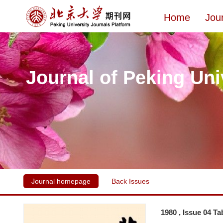
Home
Jou
Journal of Peking Uni
Journal homepage
Back Issues
1980 , Issue 04 Ta