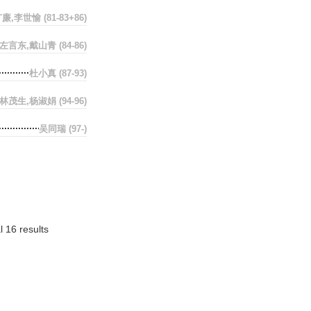
广廉,李世愉
(81-83+86)
左言东,戴山青
(84-86)
杜小真
(87-93)
林茂生,杨淑娟
(94-96)
吴同瑞
(97-)
l 16 results