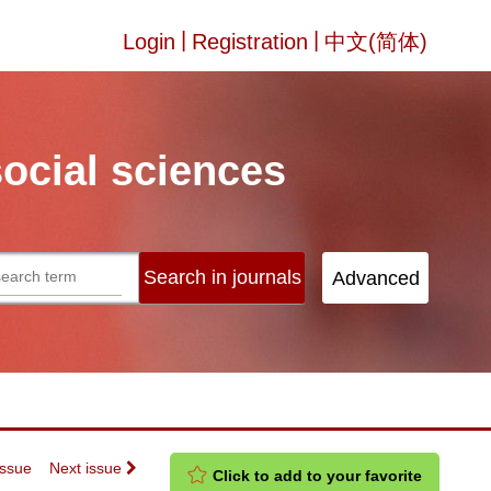
|
|
Login
Registration
中文(简体)
social sciences
Issue
Next issue
Click to add to your favorite