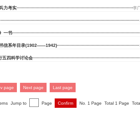
兵力考实
李
》一书
信系年目录(1902——1942)
举行五四科学讨论会
ev page
Next page
Last page
tems
Jump to
Page
Confirm
No. 1 Page
Total 1 Page
Tota