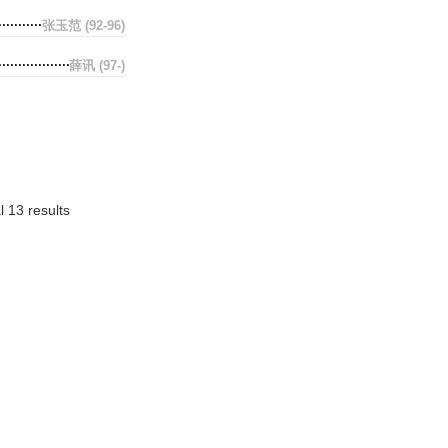
张玉范
(92-96)
薛讯
(97-)
l 13 results