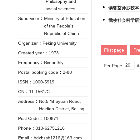
Philosophy and
读缪荃孙抄校本
social sciences
Supervisor
:
Ministry of Education
我校社会科学研
of the People's
Republic of China
Organizer
:
Peking University
First page
Pr
Created year
:
1973
Frequency
:
Bimonthly
Per Page
i
Postal booking code
:
2-88
ISSN
:
1000-5919
CN
:
11-1561/C
Address
:
No.5 Yiheyuan Road,
Haidian District, Beijing
Post Code
:
100871
Phone
:
010-62751216
Email
:
bdxbzsb1216@163.com