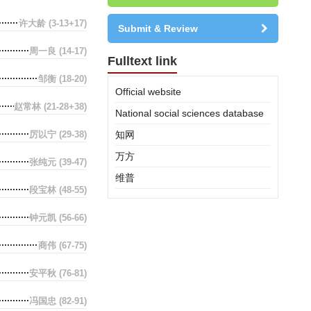
许大龄
(3-13+17)
Submit & Review
周一良
(14-17)
Fulltext link
邹衡
(18-20)
Official website
赵常林
(21-28+38)
National social sciences database
厉以宁
(29-38)
知网
万方
张纯元
(39-47)
维普
段宝林
(48-55)
钟元凯
(56-66)
商伟
(67-75)
安平秋
(76-81)
冯国忠
(82-91)