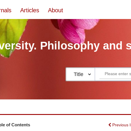
rnals
Articles
About
versity. Philosophy and 
ble of Contents
Previous 