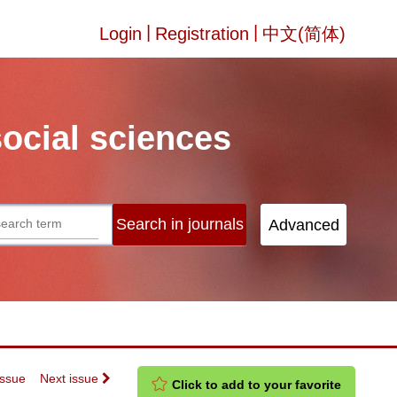
|
|
Login
Registration
中文(简体)
social sciences
Issue
Next issue
Click to add to your favorite