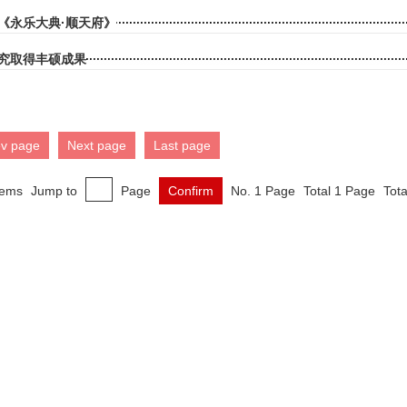
《永乐大典·顺天府》
究取得丰硕成果
ev page
Next page
Last page
tems
Jump to
Page
Confirm
No. 1 Page
Total 1 Page
Tota