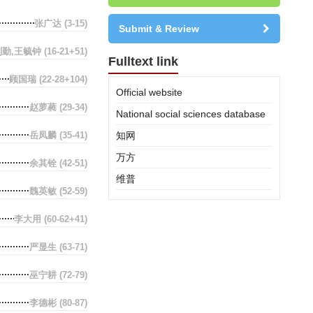
张广达
(3-15)
Submit & Review
则勤,王毓钟
(16-21+51)
Fulltext link
顾国瑞
(22-28+104)
Official website
赵萝蕤
(29-34)
National social sciences database
岳凤麟
(35-41)
知网
万方
余其铨
(42-51)
维普
魏英敏
(52-59)
李大用
(60-62+41)
严显生
(63-71)
巫宁耕
(72-79)
李德彬
(80-87)