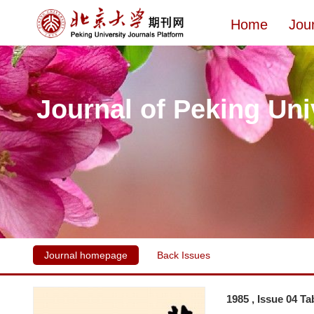
Home
Jou
Journal of Peking Uni
Journal homepage
Back Issues
1985 , Issue 04 Ta