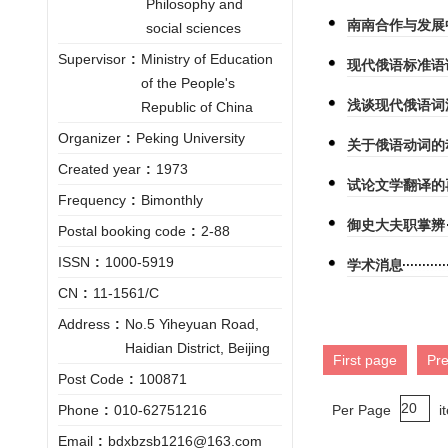
Philosophy and
南南合作与发展
social sciences
Supervisor
:
Ministry of Education
现代俄语标准语
of the People's
浅谈现代俄语词
Republic of China
Organizer
:
Peking University
关于俄语动词的
Created year
:
1973
试论文学翻译的
Frequency
:
Bimonthly
御史大夫职掌辨
Postal booking code
:
2-88
ISSN
:
1000-5919
学术消息
CN
:
11-1561/C
Address
:
No.5 Yiheyuan Road,
Haidian District, Beijing
First page
Pr
Post Code
:
100871
Per Page
i
Phone
:
010-62751216
Email
:
bdxbzsb1216@163.com