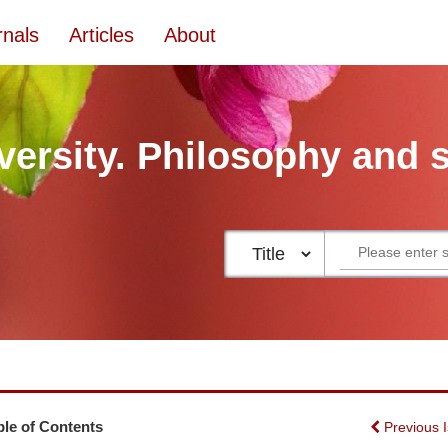
rnals
Articles
About
versity. Philosophy and 
ble of Contents
Previous 