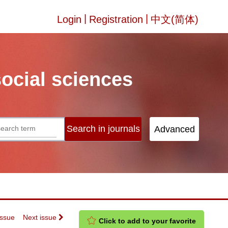
|
|
Login
Registration
中文(简体)
social sciences
Issue
Next issue
Click to add to your favorite