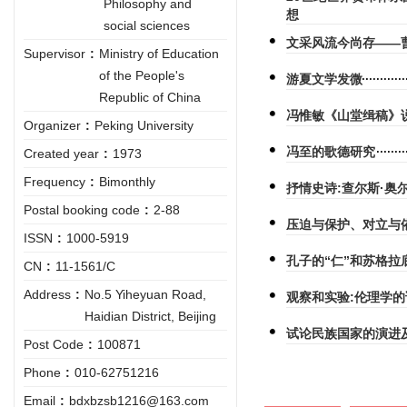
Philosophy and
想
social sciences
文采风流今尚存——
Supervisor
:
Ministry of Education
of the People's
游夏文学发微
Republic of China
冯惟敏《山堂缉稿》
Organizer
:
Peking University
冯至的歌德研究
Created year
:
1973
Frequency
:
Bimonthly
抒情史诗:查尔斯·奥
Postal booking code
:
2-88
压迫与保护、对立与
ISSN
:
1000-5919
孔子的“仁”和苏格拉
CN
:
11-1561/C
Address
:
No.5 Yiheyuan Road,
观察和实验:伦理学
Haidian District, Beijing
试论民族国家的演进
Post Code
:
100871
Phone
:
010-62751216
Email
:
bdxbzsb1216@163.com