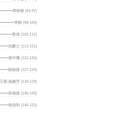
周裕锴
(84-97)
李静
(98-104)
姜涛
(105-112)
倪豪士
(113-121)
唐作藩
(122-126)
陈贻焮
(127-129)
王蓉,杨建芳
(130-139)
孙海燕
(140-145)
程信和
(146-152)