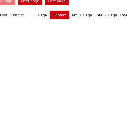
ev page
Next page
Last page
tems
Jump to
Page
Confirm
No. 1 Page
Total 2 Page
Tota