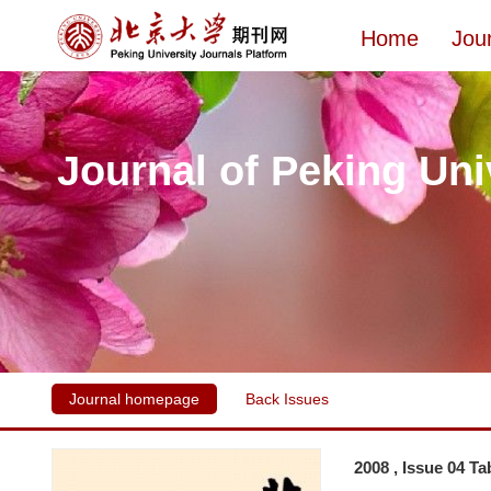
Home
Jou
Journal of Peking Uni
Journal homepage
Back Issues
2008 , Issue 04 Ta