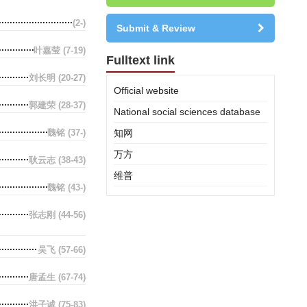
(2-)
Submit & Review
叶嘉莹
(7-19)
Fulltext link
刘长明
(20-27)
Official website
郭建荣
(28-37)
National social sciences database
魏铭
(37-)
知网
万方
耿云志
(38-43)
维普
魏铭
(43-)
张志刚
(44-56)
吴飞
(57-66)
唐孟生
(67-74)
洪子诚
(75-83)