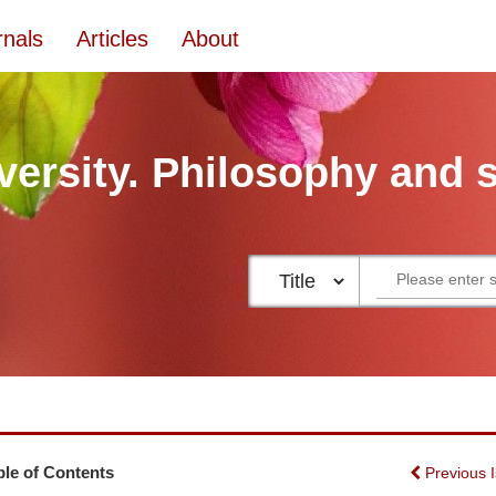
rnals
Articles
About
versity. Philosophy and 
ble of Contents
Previous 