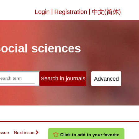
|
|
Login
Registration
中文(简体)
social sciences
Issue
Next issue
Click to add to your favorite