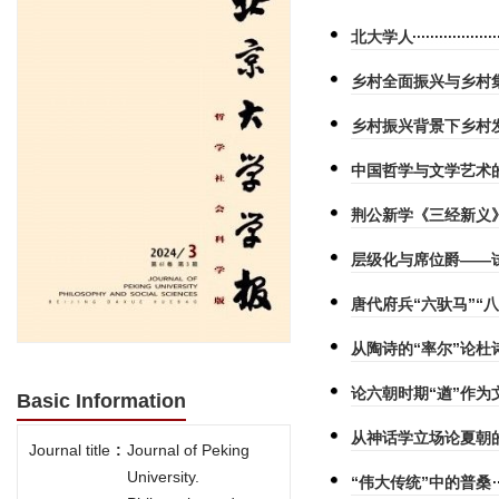
北大学人
乡村全面振兴与乡村
乡村振兴背景下乡村
中国哲学与文学艺术
荆公新学《三经新义
层级化与席位爵——
唐代府兵“六驮马”“八
从陶诗的“率尔”论杜
论六朝时期“遒”作
Basic Information
从神话学立场论夏朝
Journal title
:
Journal of Peking
University.
“伟大传统”中的普桑