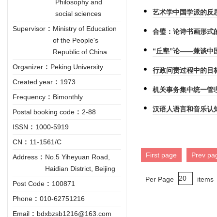
Philosophy and
艺术学中国学派的反
social sciences
Supervisor
:
Ministry of Education
合璧：论诗书画形式
of the People's
“丘壑”论——兼谈
Republic of China
Organizer
:
Peking University
行政问责过程中的目
Created year
:
1973
机关事务集中统一管
Frequency
:
Bimonthly
汉语人语言和音乐认
Postal booking code
:
2-88
ISSN
:
1000-5919
CN
:
11-1561/C
First page
Prev pa
Address
:
No.5 Yiheyuan Road,
Haidian District, Beijing
Per Page
items
Post Code
:
100871
Phone
:
010-62751216
Email
:
bdxbzsb1216@163.com