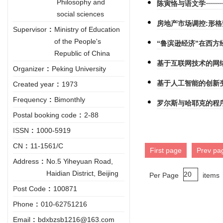
Philosophy and
陈寅恪与语文学
social sciences
房地产市场调控:形
Supervisor
:
Ministry of Education
of the People's
“鲁滨逊经济”在西
Republic of China
基于互联网技术的网
Organizer
:
Peking University
基于人工智能的创新
Created year
:
1973
Frequency
:
Bimonthly
罗尔斯与哈耶克的程
Postal booking code
:
2-88
ISSN
:
1000-5919
CN
:
11-1561/C
First page
Prev pa
Address
:
No.5 Yiheyuan Road,
Haidian District, Beijing
Per Page
items
Post Code
:
100871
Phone
:
010-62751216
Email
:
bdxbzsb1216@163.com