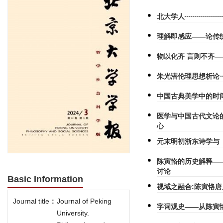
北大学人
理解即感应——论传
物以化齐 言则不齐
朱光潜伦理思想析论
中国古典美学中的时
医学与中国古代文论
心
元末明初浙东诗学与
陈寅恪的历史解释—
讨论
Basic Information
视域之融合:陈寅恪
Journal title
:
Journal of Peking
字词观史——从陈寅
University.