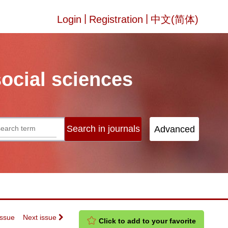
|
|
Login
Registration
中文(简体)
social sciences
Issue
Next issue
Click to add to your favorite