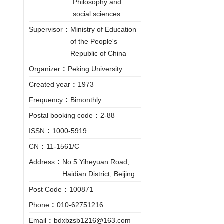
Philosophy and
social sciences
Supervisor
:
Ministry of Education
of the People's
Republic of China
Organizer
:
Peking University
Created year
:
1973
Frequency
:
Bimonthly
Postal booking code
:
2-88
ISSN
:
1000-5919
CN
:
11-1561/C
Address
:
No.5 Yiheyuan Road,
Haidian District, Beijing
Post Code
:
100871
Phone
:
010-62751216
Email
:
bdxbzsb1216@163.com