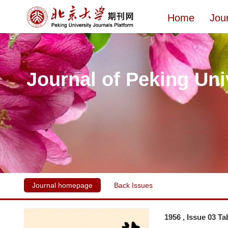
Home
Jou
Journal of Peking Uni
Journal homepage
Back Issues
1956 , Issue 03 Ta