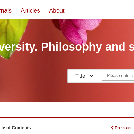
rnals
Articles
About
versity. Philosophy and 
ble of Contents
Previous 