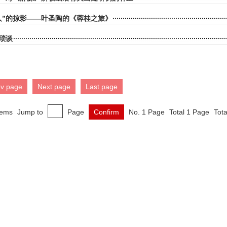
人”的掠影——叶圣陶的《蓉桂之旅》
琐谈
ev page
Next page
Last page
tems
Jump to
Page
Confirm
No. 1 Page
Total 1 Page
Tota