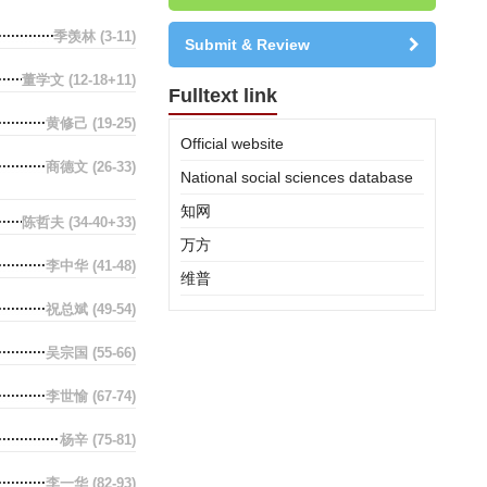
季羡林
(3-11)
Submit & Review
董学文
(12-18+11)
Fulltext link
黄修己
(19-25)
Official website
商德文
(26-33)
National social sciences database
知网
陈哲夫
(34-40+33)
万方
李中华
(41-48)
维普
祝总斌
(49-54)
吴宗国
(55-66)
李世愉
(67-74)
杨辛
(75-81)
李一华
(82-93)