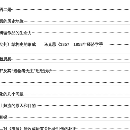
语二题
想的历史地位
树理作品的生命力
批判》结构史的形成——马克思《1857—1858年经济学手
裁思想
辩”及其“造物者无主”思想浅析
化的几个问题
土归流的原因和目的
初探
—对《辞源》所收成语有关出处引例的补正