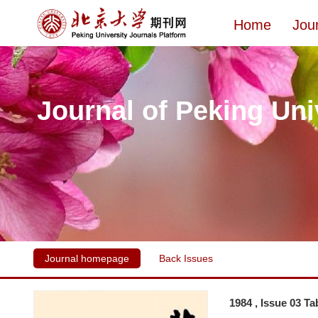
Home
Jou
Journal of Peking Uni
Journal homepage
Back Issues
1984 , Issue 03 Ta