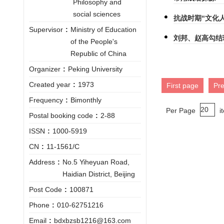
Philosophy and
social sciences
抗战时期“文化
Supervisor
:
Ministry of Education
刘邦、赵高勾结
of the People's
Republic of China
Organizer
:
Peking University
Created year
:
1973
First page
Pr
Frequency
:
Bimonthly
Per Page
i
Postal booking code
:
2-88
ISSN
:
1000-5919
CN
:
11-1561/C
Address
:
No.5 Yiheyuan Road,
Haidian District, Beijing
Post Code
:
100871
Phone
:
010-62751216
Email
:
bdxbzsb1216@163.com