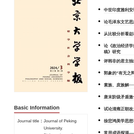
中世印度雅利安
论毛泽东文艺思
从比较分析看赵
论《政治经济学
稿》研究
评韩非的君主独
郭象的“有无之
素族、庶族解
唐末阶级矛盾激
Basic Information
试论清雍正朝改
徐悲鸿美学思想
Journal title
:
Journal of Peking
University.
常用成语探源—