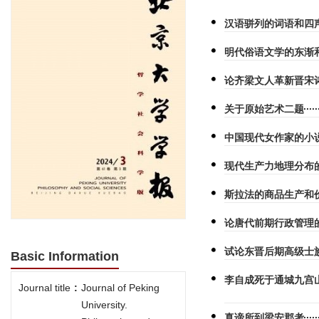
汉语骈列的词语和四
明代俗语文学的东渐
论齐梁文人革新晋宋
关于原始艺术二题
中国现代女作家的小
现代生产力地理分布
斯拉法的商品生产和
论唐代前期行政管理
试论东晋后期高级士
Basic Information
李自成死于通城九宫
Journal title
:
Journal of Peking
University.
真谛所到梁安郡考