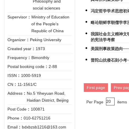
Philosophy and
social sciences
冯定哲学学术思想初
Supervisor
:
Ministry of Education
略论朝鲜李朝儒学李
of the People's
Republic of China
我国社会主义精神文
的宪法学考察
Organizer
:
Peking University
美国刑事政策趋向
Created year
:
1973
Frequency
:
Bimonthly
普陀山抗倭石刻小考
Postal booking code
:
2-88
ISSN
:
1000-5919
CN
:
11-1561/C
First page
Prev pa
Address
:
No.5 Yiheyuan Road,
Haidian District, Beijing
Per Page
items
Post Code
:
100871
Phone
:
010-62751216
Email
:
bdxbzsb1216@163.com