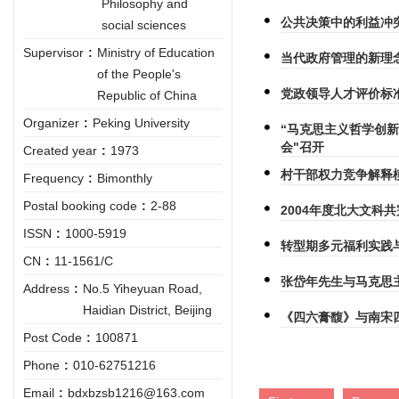
Philosophy and
公共决策中的利益冲
social sciences
Supervisor
:
Ministry of Education
当代政府管理的新理
of the People's
党政领导人才评价标
Republic of China
Organizer
:
Peking University
“马克思主义哲学创
会"召开
Created year
:
1973
村干部权力竞争解释
Frequency
:
Bimonthly
Postal booking code
:
2-88
2004年度北大文科共
ISSN
:
1000-5919
转型期多元福利实践
CN
:
11-1561/C
张岱年先生与马克思
Address
:
No.5 Yiheyuan Road,
Haidian District, Beijing
《四六膏馥》与南宋
Post Code
:
100871
Phone
:
010-62751216
Email
:
bdxbzsb1216@163.com