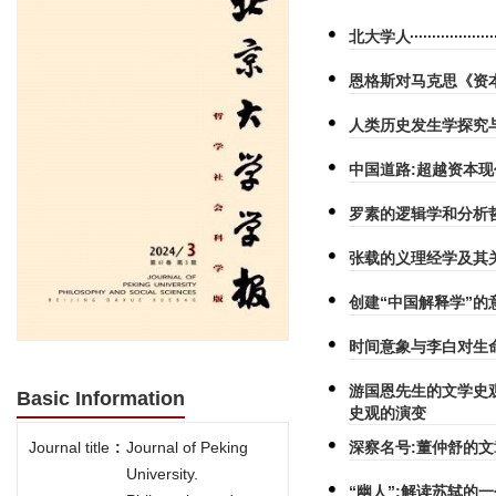
北大学人
恩格斯对马克思《资
人类历史发生学探究
中国道路:超越资本现
罗素的逻辑学和分析
张载的义理经学及其
创建“中国解释学”
时间意象与李白对生
游国恩先生的文学史
Basic Information
史观的演变
深察名号:董仲舒的
Journal title
:
Journal of Peking
University.
“幽人”:解读苏轼的