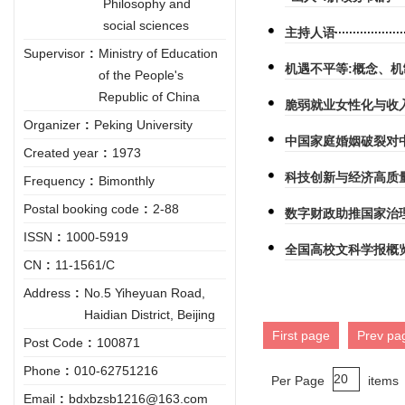
Philosophy and
social sciences
主持人语
Supervisor
:
Ministry of Education
机遇不平等:概念、
of the People's
Republic of China
脆弱就业女性化与收
Organizer
:
Peking University
中国家庭婚姻破裂对
Created year
:
1973
科技创新与经济高质
Frequency
:
Bimonthly
Postal booking code
:
2-88
数字财政助推国家治
ISSN
:
1000-5919
全国高校文科学报概
CN
:
11-1561/C
Address
:
No.5 Yiheyuan Road,
Haidian District, Beijing
First page
Prev pa
Post Code
:
100871
Phone
:
010-62751216
Per Page
items
Email
:
bdxbzsb1216@163.com