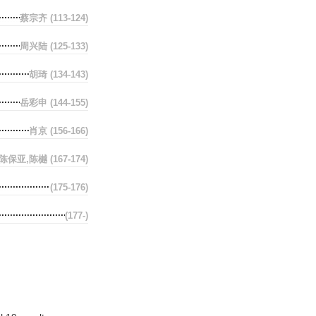
蔡宗齐
(113-124)
周兴陆
(125-133)
胡琦
(134-143)
岳彩申
(144-155)
肖京
(156-166)
陈保亚,陈樾
(167-174)
(175-176)
(177-)