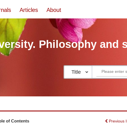
rnals
Articles
About
versity. Philosophy and 
ble of Contents
Previous 