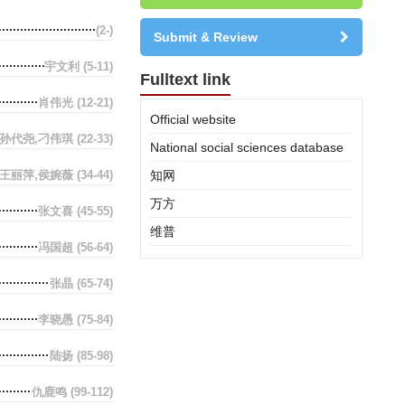
(2-)
Submit & Review
宇文利
(5-11)
Fulltext link
肖伟光
(12-21)
Official website
孙代尧,刁伟琪
(22-33)
National social sciences database
王丽萍,侯婉薇
(34-44)
知网
万方
张文喜
(45-55)
维普
冯国超
(56-64)
张晶
(65-74)
李晓愚
(75-84)
陆扬
(85-98)
仇鹿鸣
(99-112)