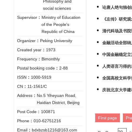
Philosophy and
论唐人绝句独创
social sciences
Supervisor
:
Ministry of Education
《左传》研究观
of the People's
清代科场及书院
Republic of China
Organizer
:
Peking University
金融活动全部纳
Created year
:
1973
中国金融稳定立
Frequency
:
Bimonthly
人类语言习得的
Postal booking code
:
2-88
ISSN
:
1000-5919
全国高校文科学
CN
:
11-1561/C
庆祝北京大学建
Address
:
No.5 Yiheyuan Road,
Haidian District, Beijing
Post Code
:
100871
First page
Pr
Phone
:
010-62751216
Email
:
bdxbzsb1216@163.com