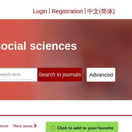
|
|
Login
Registration
中文(简体)
social sciences
Issue
Next issue
Click to add to your favorite