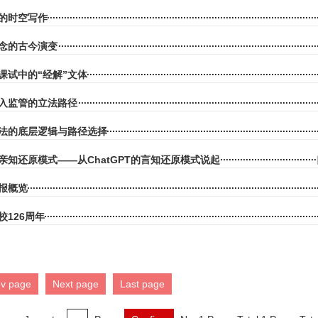
的时空写作
念的古今演变
课试中的“经解”文体
入监管的立法路径
法的底层逻辑与路径选择
亲知还原模式——从ChatGPT的言知还原模式说起
报概览
校126周年
ev page
Next page
Last page