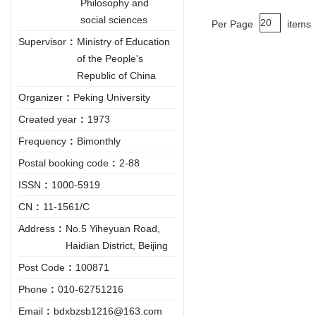
Philosophy and
social sciences
Per Page
items
Supervisor
:
Ministry of Education
of the People's
Republic of China
Organizer
:
Peking University
Created year
:
1973
Frequency
:
Bimonthly
Postal booking code
:
2-88
ISSN
:
1000-5919
CN
:
11-1561/C
Address
:
No.5 Yiheyuan Road,
Haidian District, Beijing
Post Code
:
100871
Phone
:
010-62751216
Email
:
bdxbzsb1216@163.com