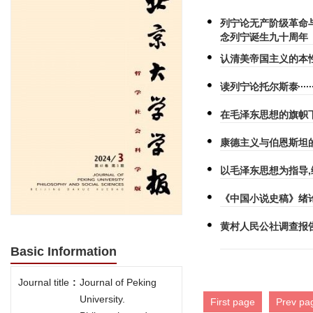
列宁论无产阶级革命
念列宁诞生九十周年
认清美帝国主义的本
读列宁论托尔斯泰
在毛泽东思想的旗帜
康德主义与伯恩斯坦
以毛泽东思想为指导,
《中国小说史稿》绪
黄村人民公社调查报告
Basic Information
Journal title
:
Journal of Peking
University.
First page
Prev pa