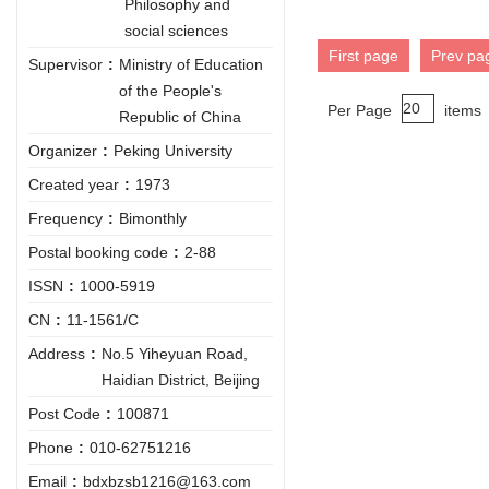
Philosophy and
social sciences
First page
Prev pa
Supervisor
:
Ministry of Education
of the People's
Per Page
items
Republic of China
Organizer
:
Peking University
Created year
:
1973
Frequency
:
Bimonthly
Postal booking code
:
2-88
ISSN
:
1000-5919
CN
:
11-1561/C
Address
:
No.5 Yiheyuan Road,
Haidian District, Beijing
Post Code
:
100871
Phone
:
010-62751216
Email
:
bdxbzsb1216@163.com