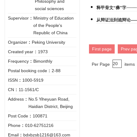
Philosophy and
释甲骨文“彝”字
social sciences
Supervisor
:
Ministry of Education
从辩证法到诡辩论—
of the People's
Republic of China
Organizer
:
Peking University
First page
Prev pa
Created year
:
1973
Frequency
:
Bimonthly
Per Page
items
Postal booking code
:
2-88
ISSN
:
1000-5919
CN
:
11-1561/C
Address
:
No.5 Yiheyuan Road,
Haidian District, Beijing
Post Code
:
100871
Phone
:
010-62751216
Email
:
bdxbzsb1216@163.com