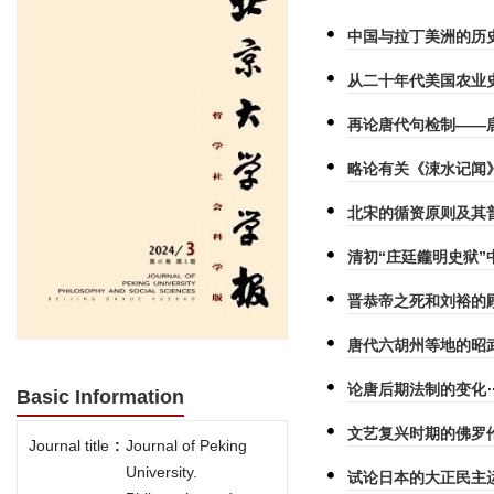
中国与拉丁美洲的历史
从二十年代美国农业
再论唐代句检制——
略论有关《涑水记闻
北宋的循资原则及其
清初“庄廷鑨明史狱
晋恭帝之死和刘裕的
唐代六胡州等地的昭
论唐后期法制的变化
Basic Information
文艺复兴时期的佛罗
Journal title
:
Journal of Peking
University.
试论日本的大正民主