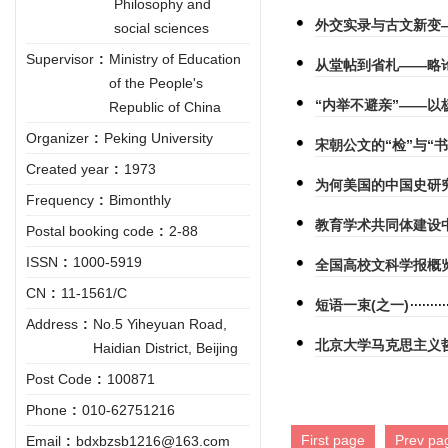
Philosophy and
外交实录与古文新变
social sciences
Supervisor
:
Ministry of Education
从堂帖到省札——略
of the People's
“内举不避亲”——
Republic of China
Organizer
:
Peking University
宋朝公文的“检”与“书
Created year
:
1973
为何美国的中国史研
Frequency
:
Bimonthly
教育学术共同体建设
Postal booking code
:
2-88
ISSN
:
1000-5919
全国高校文科学报概
CN
:
11-1561/C
短语一束(之一)
Address
:
No.5 Yiheyuan Road,
北京大学马克思主义
Haidian District, Beijing
Post Code
:
100871
Phone
:
010-62751216
First page
Prev pa
Email
:
bdxbzsb1216@163.com