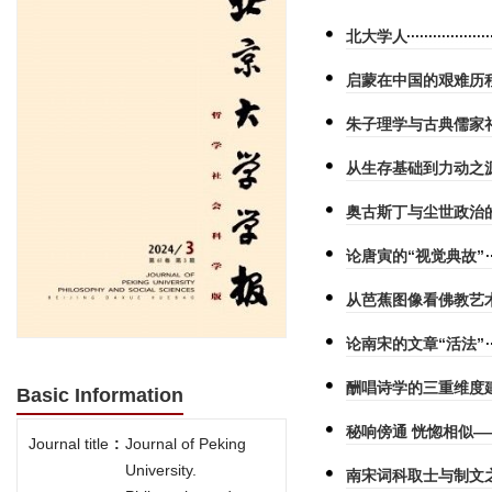
北大学人
启蒙在中国的艰难历
朱子理学与古典儒家
从生存基础到力动之
奥古斯丁与尘世政治
论唐寅的“视觉典故”
从芭蕉图像看佛教艺
论南宋的文章“活法”
酬唱诗学的三重维度
Basic Information
秘响傍通 恍惚相似
Journal title
:
Journal of Peking
University.
南宋词科取士与制文