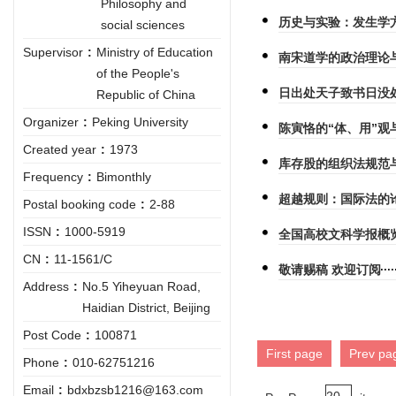
Philosophy and
历史与实验：发生学
social sciences
Supervisor
:
Ministry of Education
南宋道学的政治理论
of the People's
日出处天子致书日没
Republic of China
Organizer
:
Peking University
陈寅恪的“体、用”观
Created year
:
1973
库存股的组织法规范
Frequency
:
Bimonthly
超越规则：国际法的
Postal booking code
:
2-88
ISSN
:
1000-5919
全国高校文科学报概
CN
:
11-1561/C
敬请赐稿 欢迎订阅
Address
:
No.5 Yiheyuan Road,
Haidian District, Beijing
Post Code
:
100871
First page
Prev pa
Phone
:
010-62751216
Email
:
bdxbzsb1216@163.com