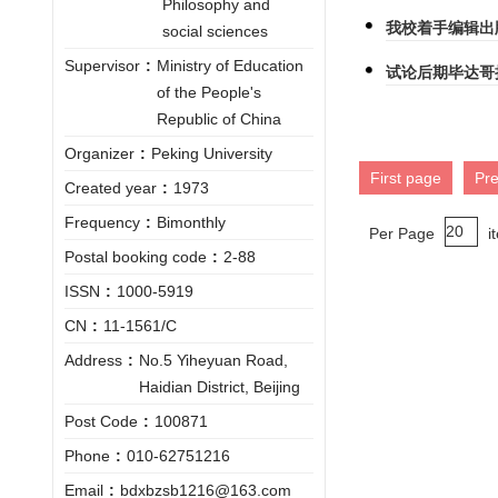
Philosophy and
我校着手编辑出
social sciences
Supervisor
:
Ministry of Education
试论后期毕达哥
of the People's
Republic of China
Organizer
:
Peking University
First page
Pr
Created year
:
1973
Frequency
:
Bimonthly
Per Page
i
Postal booking code
:
2-88
ISSN
:
1000-5919
CN
:
11-1561/C
Address
:
No.5 Yiheyuan Road,
Haidian District, Beijing
Post Code
:
100871
Phone
:
010-62751216
Email
:
bdxbzsb1216@163.com