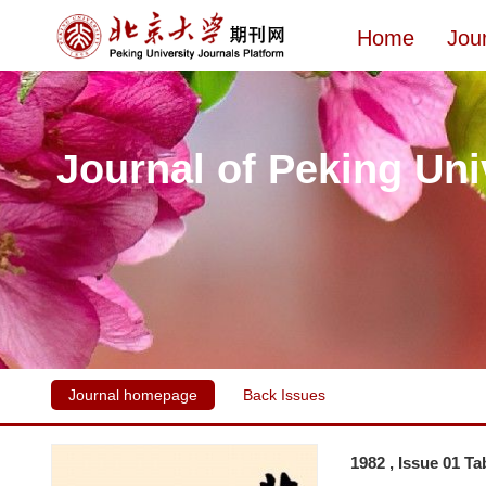
Home
Jou
Journal of Peking Uni
Journal homepage
Back Issues
1982 , Issue 01 Ta