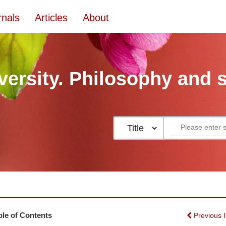
rnals
Articles
About
versity. Philosophy and 
ble of Contents
Previous 