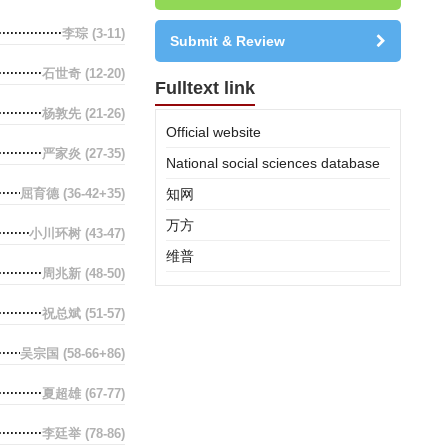
李琮
(3-11)
Submit & Review
石世奇
(12-20)
Fulltext link
杨敦先
(21-26)
Official website
严家炎
(27-35)
National social sciences database
屈育德
(36-42+35)
知网
万方
小川环树
(43-47)
维普
周兆新
(48-50)
祝总斌
(51-57)
吴宗国
(58-66+86)
夏超雄
(67-77)
李廷举
(78-86)