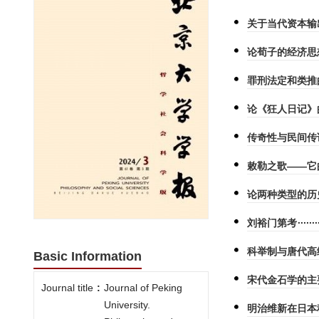
关于当代资本输
论荀子的经济思
罪刑法定和类推
论《狂人日记》
传奇性与民间传
敕勒之歌——它
论两种类型的历
刘裕门第考
科举制与唐代高
Basic Information
宋代金石学的主
Journal title
:
Journal of Peking
University.
明治维新在日本