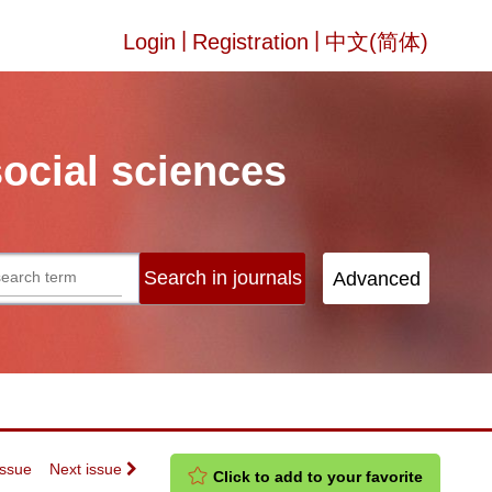
|
|
Login
Registration
中文(简体)
social sciences
Issue
Next issue
Click to add to your favorite