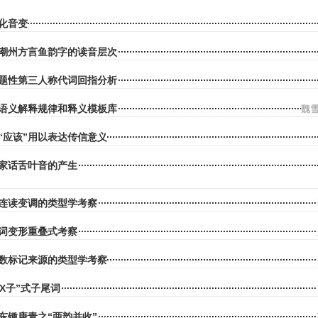
-化音变
潮州方言鱼韵字的读音层次
题性第三人称代词回指分析
语义解释规律和释义模板库
魏
“应该”用以表达传信意义
家话舌叶音的产生
连读变调的类型学考察
词变形重叠式考察
数标记来源的类型学考察
X子”式子尾词
东锺庚青之“两韵并收”