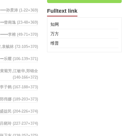
孙景涛
(1-22+369)
Fulltext link
曾南逸
(23-48+369)
知网
万方
李榕
(49-71+370)
维普
雪,袁毓林
(72-105+370)
乐耀
(106-139+371)
黄菊芳,江敏华,郑锦全
(140-166+372)
李子鹤
(167-188+373)
郑伟娜
(189-203+373)
盛益民
(204-226+374)
吕晓玲
(227-237+374)
张卫东
(238-257+375)