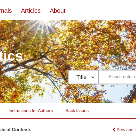
rnals
Articles
About
tics
Instructions for Authors
Back Issues
ble of Contents
Previous 