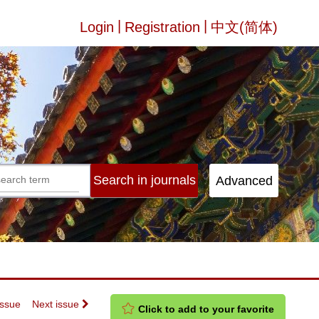
|
|
Login
Registration
中文(简体)
Issue
Next issue
Click to add to your favorite