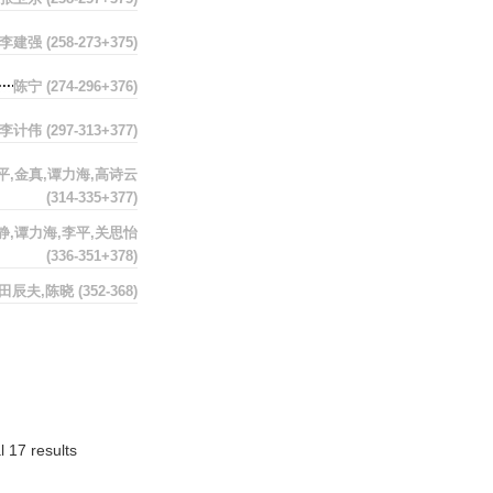
李建强
(258-273+375)
陈宁
(274-296+376)
李计伟
(297-313+377)
平,金真,谭力海,高诗云
(314-335+377)
静,谭力海,李平,关思怡
(336-351+378)
田辰夫,陈晓
(352-368)
l 17 results