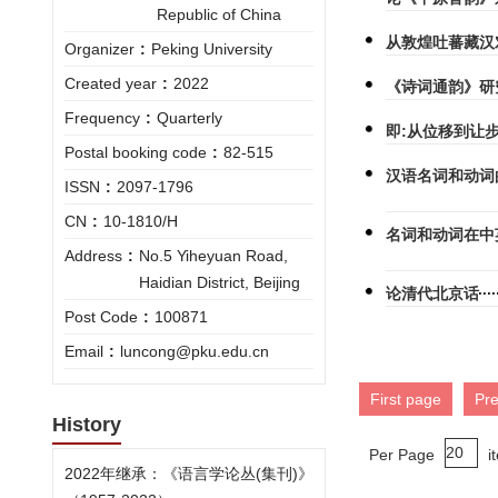
Republic of China
从敦煌吐蕃藏汉
Organizer
:
Peking University
Created year
:
2022
《诗词通韵》研
Frequency
:
Quarterly
即:从位移到让
Postal booking code
:
82-515
汉语名词和动词
ISSN
:
2097-1796
CN
:
10-1810/H
名词和动词在中
Address
:
No.5 Yiheyuan Road,
Haidian District, Beijing
论清代北京话
Post Code
:
100871
Email
:
luncong@pku.edu.cn
First page
Pr
History
Per Page
i
2022年继承：《语言学论丛(集刊)》