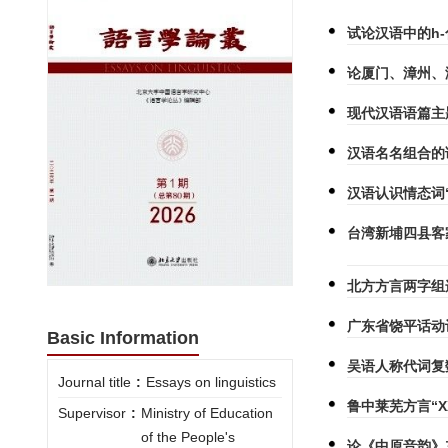
试论汉语中的h
论厦门、漳州、
现代汉语语篇主
汉语名名组合的
汉语认识情态词
台湾新埔四县客
北方方言两字组
广东省饶平话动
Basic Information
吴语人称代词复
Journal title
:
Essays on linguistics
鲁中莱芜方言“X
Supervisor
:
Ministry of Education
of the People's
论《中原音韵》