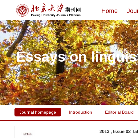
Home
Jou
Essays on linguis
Journal homepage
Introduction
Editorial Board
2013 , Issue 02 Ta