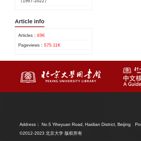
（1957-2022）
Article info
Articles：
696
Pageviews：
575.11K
Address： No.5 Yiheyuan Road, Haidian District, Beijing 
©2012-2023 北京大学 版权所有