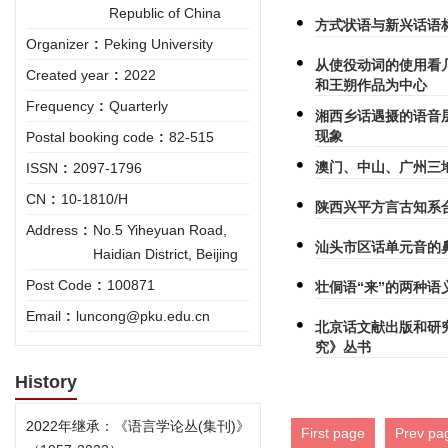
Republic of China
方式状语与新兴话语
Organizer
:
Peking University
从使役动词的使用看
Created year
:
2022
和王朔作品为中心
Frequency
:
Quarterly
湘西乡话遇摄的语音
现象
Postal booking code
:
82-515
澳门、中山、广州三
ISSN
:
2097-1796
CN
:
10-1810/H
陕西兴平方言古知系
Address
:
No.5 Yiheyuan Road,
汕头市区话单元音的
Haidian District, Beijing
Post Code
:
100871
壮侗语“来”的两种语
Email
:
luncong@pku.edu.cn
北京话文献出版和研
究》丛书
History
2022年继承：《语言学论丛(集刊)》
First page
Prev pa