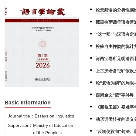
论景颇语的分析性属
藏语拉萨话母语者普
“这”“那”与汉语有
检验自由押韵的统计
河西宝卷所见明清西
上古汉语含“所”假设
论“复语为训”的局限
西周金文“臤”字补释
Basic Information
《新修玉篇》疑难字
Journal title
:
Essays on linguistics
动形词类转变的语义
Supervisor
:
Ministry of Education
“反转使役句”句法、
of the People's