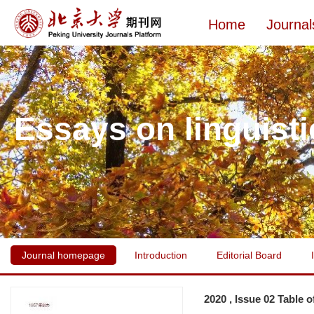
Home
Journal
Essays on linguisti
Journal homepage
Introduction
Editorial Board
2020 , Issue 02 Table 