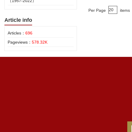
（1957-2022）
Per Page
items
Article info
Articles：
696
Pageviews：
578.32K