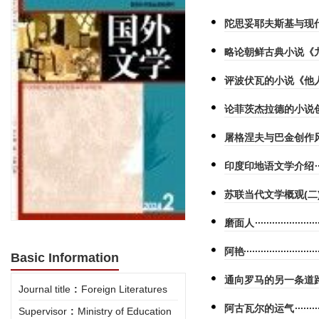
陀思妥耶夫斯基与现
略论朝鲜古典小说《
评波伏瓦的小说《他
论菲茨杰拉德的小说
屠格涅夫与巴金创作
印度印地语文学介绍
苏联当代文学概观(二
磨面人
阿艳
Basic Information
通向罗马的另一条道
Journal title
:
Foreign Literatures
阿古瓦尔的运气
Supervisor
:
Ministry of Education