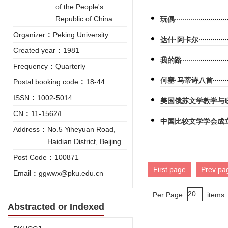
of the People's
Republic of China
玩偶
Organizer
:
Peking University
达什·阿卡尔
Created year
:
1981
我的路
Frequency
:
Quarterly
何塞·马蒂诗八首
Postal booking code
:
18-44
ISSN
:
1002-5014
美国俄苏文学教学与
CN
:
11-1562/I
中国比较文学学会成
Address
:
No.5 Yiheyuan Road,
Haidian District, Beijing
Post Code
:
100871
First page
Prev pa
Email
:
ggwwx@pku.edu.cn
Per Page
items
Abstracted or Indexed