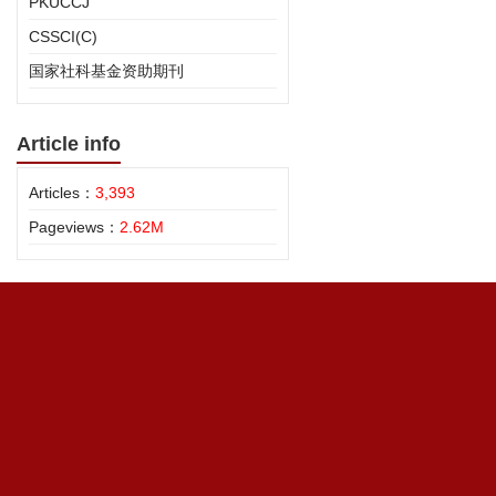
PKUCCJ
CSSCI(C)
国家社科基金资助期刊
Article info
Articles：
3,393
Pageviews：
2.62M