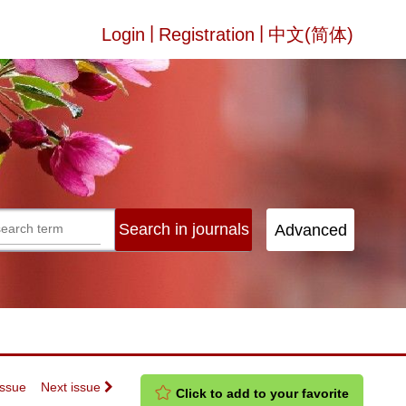
|
|
Login
Registration
中文(简体)
Issue
Next issue
Click to add to your favorite