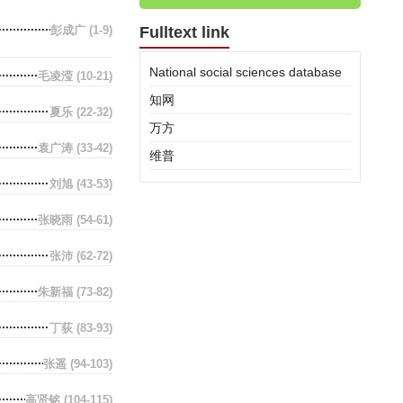
彭成广
(1-9)
Fulltext link
National social sciences database
毛凌滢
(10-21)
知网
夏乐
(22-32)
万方
袁广涛
(33-42)
维普
刘旭
(43-53)
张晓雨
(54-61)
张沛
(62-72)
朱新福
(73-82)
丁荻
(83-93)
张遥
(94-103)
高贤铭
(104-115)