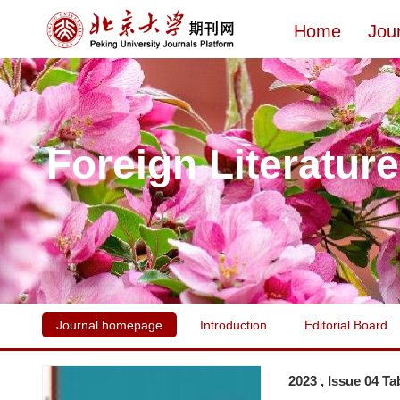
Home
Jou
Foreign Literatur
Journal homepage
Introduction
Editorial Board
2023 , Issue 04 Ta