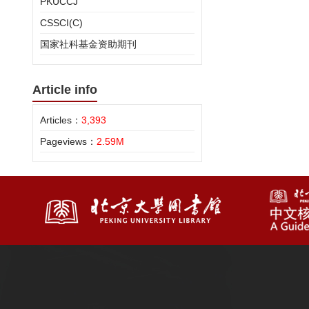
PKUCCJ
CSSCI(C)
国家社科基金资助期刊
Article info
Articles：
3,393
Pageviews：
2.59M