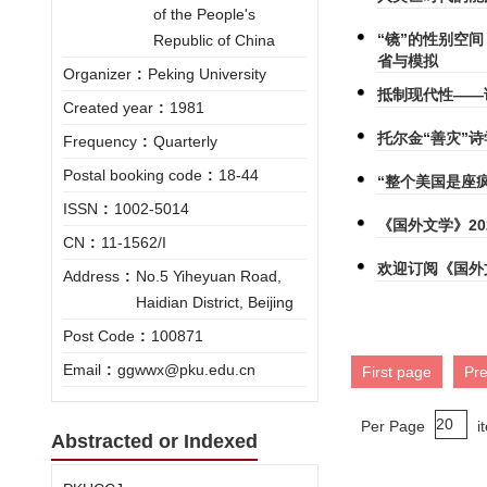
of the People's
“镜”的性别空
Republic of China
省与模拟
Organizer
:
Peking University
抵制现代性——
Created year
:
1981
托尔金“善灾”
Frequency
:
Quarterly
Postal booking code
:
18-44
“整个美国是座
ISSN
:
1002-5014
《国外文学》20
CN
:
11-1562/I
欢迎订阅《国外
Address
:
No.5 Yiheyuan Road,
Haidian District, Beijing
Post Code
:
100871
Email
:
ggwwx@pku.edu.cn
First page
Pr
Per Page
i
Abstracted or Indexed