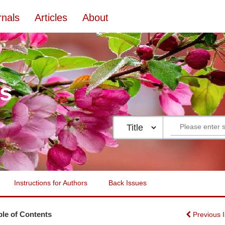
rnals
Articles
About
es
Instructions for Authors
Back Issues
ble of Contents
Previous 