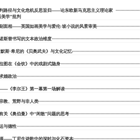
批判路径与文化危机反思旨归——论东欧新马克思主义理论家
后美学”批判
副面相——英国如画美学与爱伦·坡小说的风景审美
诺斯替书写的文本政治维度
:谢默斯·希尼的《贝奥武夫》与文化记忆
拉图在《会饮》中的戏剧式隐身
求婚政治
——《李尔王》第一幕第一场解读
宗教、荒野与非人类
有关《奥伯曼》中“闲散”问题的思考
运与德性
源——丁尼生诗歌中的深时与化石资本