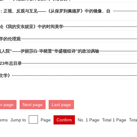
间：正视、反观与互见——《从保罗到佩德罗》中的镜像、自
论《我的安东妮亚》中的时间美学
诗学的伦理观
疯人院”——伊丽莎白·毕晓普“华盛顿组诗”的政治讽喻
23年总目录
文学》
ev page
Next page
Last page
tems
Jump to
Page
Confirm
No. 1 Page
Total 1 Page
Tota