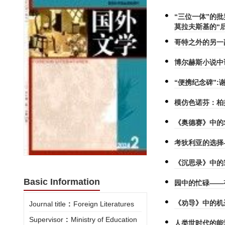
“三位一体”的
莫拉夫斯基的“
哥特之外的另一
博尔赫斯小说中
“便携纪念碑”
模仿色诺芬：柏
《奥德赛》中的
考狄利亚的选择
《沉思录》中的
Basic Information
园中的忙碌——
《劝导》中的机
Journal title
:
Foreign Literatures
Supervisor
:
Ministry of Education
人类世时代的能