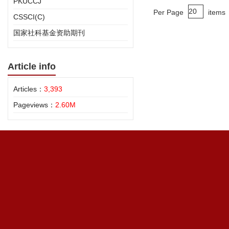
PKUCCJ
Per Page
items
CSSCI(C)
国家社科基金资助期刊
Article info
Articles：
3,393
Pageviews：
2.60M