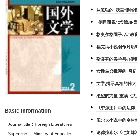
从孤独的“我言”到冷
“侧目而视”:埃德加
格奥尔格圈子:以“教
福克纳小说创作对后
斯蒂芬的美学与乔伊
女性主义批评的“母
文学,揭示真相的伟
绝望的力量:重读《大
《李尔王》中的法律
Basic Information
伍尔夫小说中的乡村
Journal title
:
Foreign Literatures
论德拉布尔《七姐妹
Supervisor
:
Ministry of Education