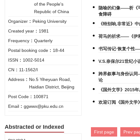
of the People's
隐喻的幻像——析《
Republic of China
食障碍
Organizer
:
Peking University
《特别响,非常近》中
Created year
:
1981
荷马的祈求——《伊利
Frequency
:
Quarterly
书写传记·恢复个性
Postal booking code
:
18-44
ISSN
:
1002-5014
V.S.奈保尔21世
CN
:
11-1562/I
跨界叙事与身份认同
Address
:
No.5 Yiheyuan Road,
论
Haidian District, Beijing
《国外文学》2015
Post Code
:
100871
欢迎订阅《国外文学
Email
:
ggwwx@pku.edu.cn
Abstracted or Indexed
First page
Prev pa